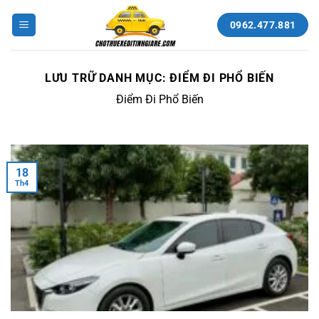
Bỏ
qua
0962.477.881
nội
dung
LƯU TRỮ DANH MỤC:
ĐIỂM ĐI PHỔ BIẾN
Điểm Đi Phổ Biến
18
Th4