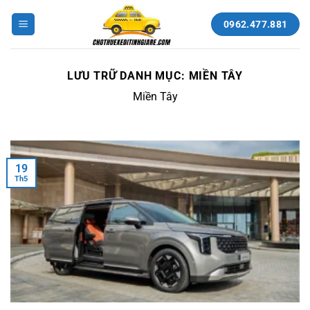
Bỏ
qua
0962.477.881
nội
dung
LƯU TRỮ DANH MỤC:
MIỀN TÂY
Miền Tây
19
Th5