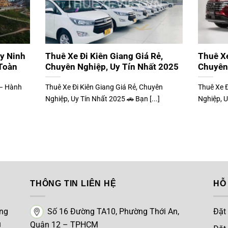
ây Ninh
Thuê Xe Đi Kiên Giang Giá Rẻ,
Thuê Xe
 Toàn
Chuyên Nghiệp, Uy Tín Nhất 2025
Chuyên
 – Hành
Thuê Xe Đi Kiên Giang Giá Rẻ, Chuyên
Thuê Xe Đ
Nghiệp, Uy Tín Nhất 2025 🚗 Bạn [...]
Nghiệp, U
THÔNG TIN LIÊN HỆ
HỖ
úng
Số 16 Đường TA10, Phường Thới An,
Đặt
u
Quận 12 – TPHCM