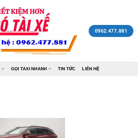
0962.477.881
N
GỌI TAXI NHANH
TIN TỨC
LIÊN HỆ