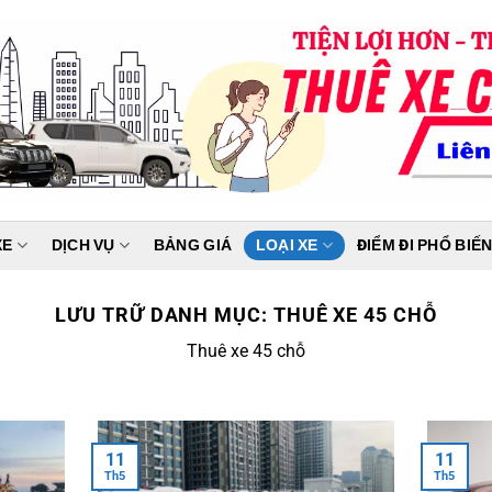
XE
DỊCH VỤ
BẢNG GIÁ
LOẠI XE
ĐIỂM ĐI PHỔ BIẾ
LƯU TRỮ DANH MỤC:
THUÊ XE 45 CHỖ
Thuê xe 45 chỗ
11
11
Th5
Th5