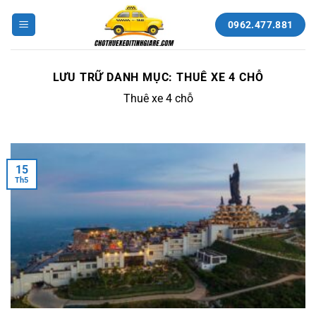
Bỏ
qua
0962.477.881
nội
dung
LƯU TRỮ DANH MỤC:
THUÊ XE 4 CHỖ
Thuê xe 4 chỗ
15
Th5