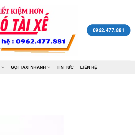
0962.477.881
N
GỌI TAXI NHANH
TIN TỨC
LIÊN HỆ