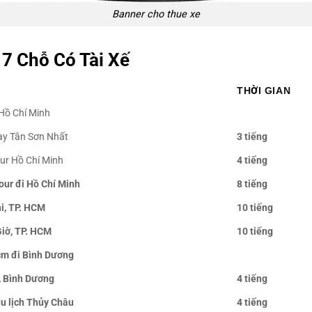
Banner cho thue xe
7 Chỗ Có Tài Xế
THỜI GIAN
ó tài đi Hồ Chí Minh
Bay Tân Sơn Nhất
3 tiếng
our Hồ Chí Minh
4 tiếng
tour đi Hồ Chí Minh
8 tiếng
hi, TP. HCM
10 tiếng
Giờ, TP. HCM
10 tiếng
hcm đi Bình Dương
n, Bình Dương
4 tiếng
du lịch Thủy Châu
4 tiếng