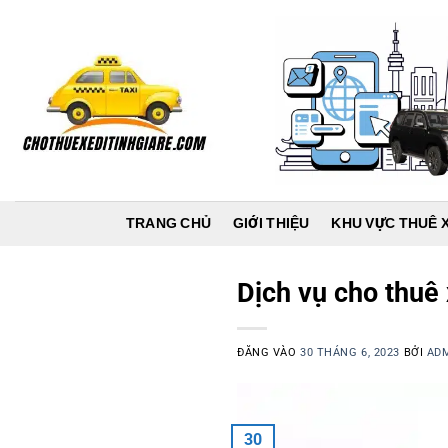
Bỏ
qua
nội
dung
TRANG CHỦ
GIỚI THIỆU
KHU VỰC THUÊ 
Dịch vụ cho thuê
ĐĂNG VÀO
30 THÁNG 6, 2023
BỞI
AD
30