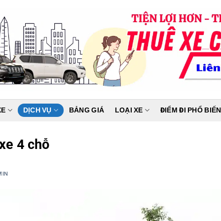
XE
DỊCH VỤ
BẢNG GIÁ
LOẠI XE
ĐIỂM ĐI PHỔ BIẾ
 xe 4 chỗ
MIN