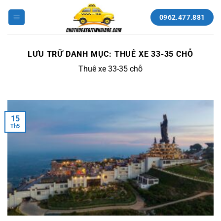
Bỏ
qua
0962.477.881
nội
dung
LƯU TRỮ DANH MỤC:
THUÊ XE 33-35 CHỖ
Thuê xe 33-35 chỗ
15
Th5