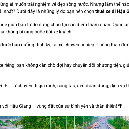
ững ai muốn trải nghiệm vẻ đẹp sông nước. Nhưng làm thế nào
i nhất? Dưới đây là những lý do bạn nên chọn
thuê xe đi Hậu 
huê giúp bạn tự do dừng chân tại các điểm tham quan. Quán ă
à không bị ràng buộc bởi xe khách.
e được bảo dưỡng định kỳ, tài xế chuyên nghiệp. Thông thạo đ
xe riêng, bạn không cần chờ đợi hay chuyển đổi phương tiện, g
‍👧‍👦: Từ chuyến đi gia đình, công tác, đến đoàn đông, dịch vụ
t
 với Hậu Giang – vùng đất của sự bình yên và thân thiện! 🌴