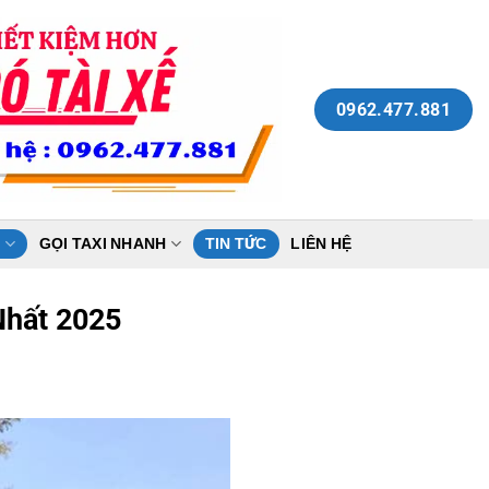
0962.477.881
N
GỌI TAXI NHANH
TIN TỨC
LIÊN HỆ
Nhất 2025