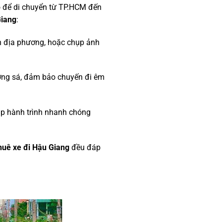
 để di chuyển từ TP.HCM đến
Giang
:
n địa phương, hoặc chụp ảnh
ường sá, đảm bảo chuyến đi êm
iúp hành trình nhanh chóng
huê xe đi Hậu Giang
đều đáp