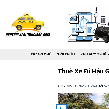
Bỏ
qua
nội
dung
TRANG CHỦ
GIỚI THIỆU
KHU VỰC THUÊ 
Thuê Xe Đi Hậu G
ĐĂNG VÀO
11 THÁNG 5, 2025
BỞI
AD
11