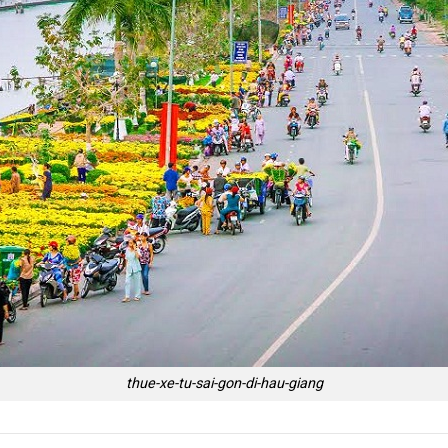
thue-xe-tu-sai-gon-di-hau-giang