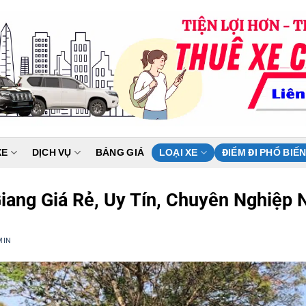
XE
DỊCH VỤ
BẢNG GIÁ
LOẠI XE
ĐIỂM ĐI PHỔ BIẾ
iang Giá Rẻ, Uy Tín, Chuyên Nghiệp 
MIN