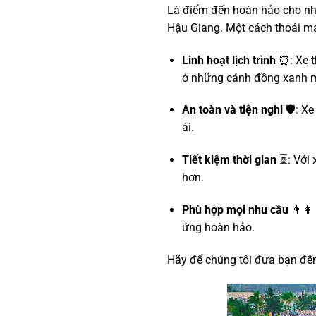
Là điểm đến hoàn hảo cho nh
Hậu Giang. Một cách thoải má
Linh hoạt lịch trình
⏰: Xe t
ở những cánh đồng xanh m
An toàn và tiện nghi
🛡️: X
ái.
Tiết kiệm thời gian
⏳: Với 
hơn.
Phù hợp mọi nhu cầu
👨‍👩
ứng hoàn hảo.
Hãy để chúng tôi đưa bạn đến