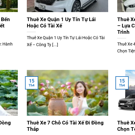
i Bến
Thuê Xe Quận 1 Uy Tín Tự Lái
Thuê X
ết
Hoặc Có Tài Xế
– Lựa C
Trình
Thuê Xe Quận 1 Uy Tín Tự Lái Hoặc Có Tài
e: Hành
Thuê Xe 
Xế – Công Ty [...]
Chọn Tiện
15
15
Th4
Th4
 Dòng
Thuê Xe 7 Chỗ Có Tài Xế Đi Đồng
Thuê X
Tháp
Chọn T