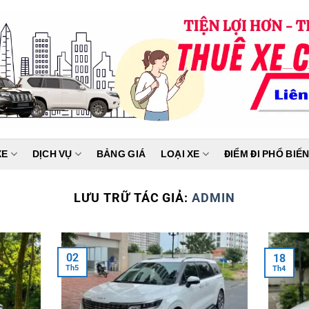
XE
DỊCH VỤ
BẢNG GIÁ
LOẠI XE
ĐIỂM ĐI PHỔ BIẾ
LƯU TRỮ TÁC GIẢ:
ADMIN
02
18
Th5
Th4