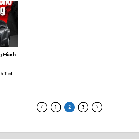
ng Hành
h Trình
1
2
3