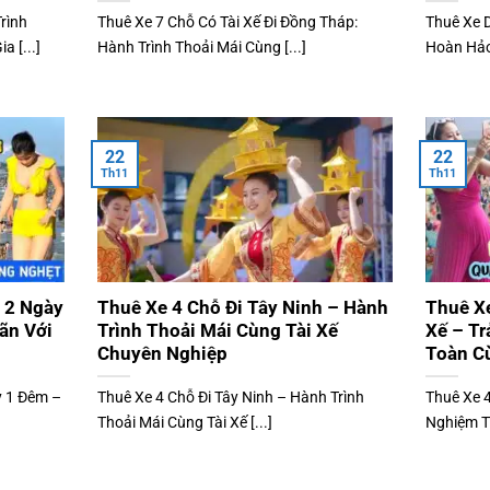
rình
Thuê Xe 7 Chỗ Có Tài Xế Đi Đồng Tháp:
Thuê Xe 
 [...]
Hành Trình Thoải Mái Cùng [...]
Hoàn Hảo 
22
22
Th11
Th11
 2 Ngày
Thuê Xe 4 Chỗ Đi Tây Ninh – Hành
Thuê Xe
ãn Với
Trình Thoải Mái Cùng Tài Xế
Xế – Tr
Chuyên Nghiệp
Toàn C
y 1 Đêm –
Thuê Xe 4 Chỗ Đi Tây Ninh – Hành Trình
Thuê Xe 4
Thoải Mái Cùng Tài Xế [...]
Nghiệm Th