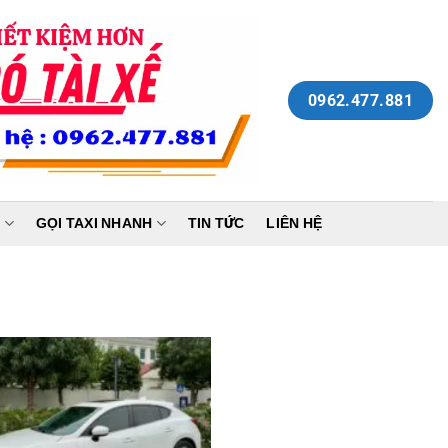
0962.477.881
N
GỌI TAXI NHANH
TIN TỨC
LIÊN HỆ