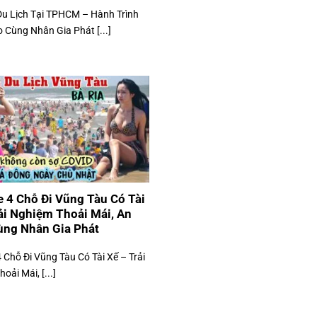
Du Lịch Tại TPHCM – Hành Trình
Cùng Nhân Gia Phát [...]
 4 Chỗ Đi Vũng Tàu Có Tài
ải Nghiệm Thoải Mái, An
ùng Nhân Gia Phát
 Chỗ Đi Vũng Tàu Có Tài Xế – Trải
oải Mái, [...]