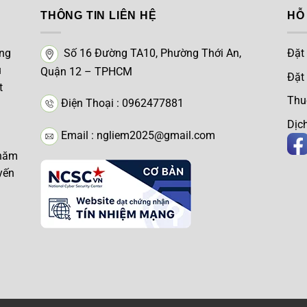
THÔNG TIN LIÊN HỆ
HỖ
úng
Số 16 Đường TA10, Phường Thới An,
Đặt
u
Quận 12 – TPHCM
Đặt
t
Thu
Điện Thoại : 0962477881
Dịch
Email : ngliem2025@gmail.com
 năm
yến