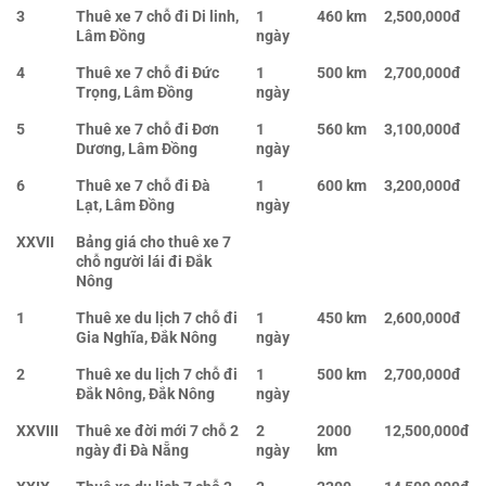
3
Thuê xe 7 chỗ đi Di linh,
1
460 km
2,500,000đ
Lâm Đồng
ngày
4
Thuê xe 7 chỗ đi Đức
1
500 km
2,700,000đ
Trọng, Lâm Đồng
ngày
5
Thuê xe 7 chỗ đi Đơn
1
560 km
3,100,000đ
Dương, Lâm Đồng
ngày
6
Thuê xe 7 chỗ đi Đà
1
600 km
3,200,000đ
Lạt, Lâm Đồng
ngày
XXVII
Bảng giá cho thuê xe 7
chỗ người lái đi Đắk
Nông
1
Thuê xe du lịch 7 chỗ đi
1
450 km
2,600,000đ
Gia Nghĩa, Đắk Nông
ngày
2
Thuê xe du lịch 7 chỗ đi
1
500 km
2,700,000đ
Đắk Nông, Đắk Nông
ngày
XXVIII
Thuê xe đời mới 7 chỗ 2
2
2000
12,500,000đ
ngày đi Đà Nẵng
ngày
km