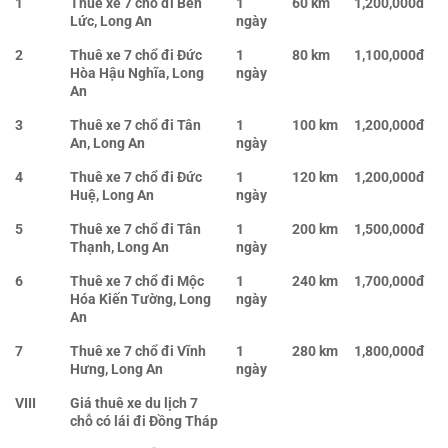
1
Thuê xe 7 chổ đi Bến
1
60 km
1,200,000đ
Lức, Long An
ngày
2
Thuê xe 7 chổ đi Đức
1
80 km
1,100,000đ
Hòa Hậu Nghĩa, Long
ngày
An
3
Thuê xe 7 chổ đi Tân
1
100 km
1,200,000đ
An, Long An
ngày
4
Thuê xe 7 chổ đi Đức
1
120 km
1,200,000đ
Huệ, Long An
ngày
5
Thuê xe 7 chổ đi Tân
1
200 km
1,500,000đ
Thạnh, Long An
ngày
6
Thuê xe 7 chổ đi Mộc
1
240 km
1,700,000đ
Hóa Kiến Tường, Long
ngày
An
7
Thuê xe 7 chổ đi Vĩnh
1
280 km
1,800,000đ
Hưng, Long An
ngày
VIII
Giá thuê xe du lịch 7
chỗ có lái đi Đồng Tháp