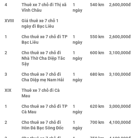
4
Thuê xe 7 chỗ đi Thị xã
1
540 km
2,600,000đ
Vĩnh Châu
ngày
XVIII
Giá thuê xe 7 chỗ 1
ngày đi Bạc Liêu
1
Cho thuê xe 7 chỗ đi TP
1
550 km
2,600,000đ
Bạc Liêu
ngày
2
Cho thuê xe 7 chỗ đi
1
600 km
3,100,000đ
Nhà Thờ Cha Diệp Tắc
ngày
Sậy
3
Cho thuê xe 7 chỗ đi
1
680 km
3,100,000đ
Cha Diệp mẹ Nam Hải
ngày
XIX
Thuê xe 7 chỗ đi Cà
Mau
1
Cho thuê xe 7 chỗ đi TP
1
620 km
3,000,000đ
Cà Mau
ngày
2
Cho thuê xe 7 chỗ đi
1
700 km
4,100,000đ
Hòn Đá Bạc Sông Đốc
ngày