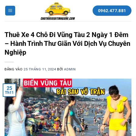
Bỏ
qua
0962.477.881
nội
dung
Thuê Xe 4 Chỗ Đi Vũng Tàu 2 Ngày 1 Đêm
– Hành Trình Thư Giãn Với Dịch Vụ Chuyên
Nghiệp
ĐĂNG VÀO
25 THÁNG 11, 2024
BỞI
ADMIN
25
Th11