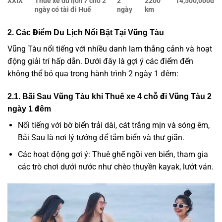
XXIX
Thuê xe du lịch 7 chỗ 2
2
2200
14,500,000đ
ngày có tài đi Huế
ngày
km
2. Các Điểm Du Lịch Nổi Bật Tại Vũng Tàu
Vũng Tàu nổi tiếng với nhiều danh lam thắng cảnh và hoạt
động giải trí hấp dẫn. Dưới đây là gợi ý các điểm đến
không thể bỏ qua trong hành trình 2 ngày 1 đêm:
2.1. Bãi Sau Vũng Tàu k
hi
Thuê xe 4 chỗ đi Vũng Tàu 2
ngày 1 đêm
Nổi tiếng với bờ biển trải dài, cát trắng mịn và sóng êm,
Bãi Sau là nơi lý tưởng để tắm biển và thư giãn.
Các hoạt động gợi ý: Thuê ghế ngồi ven biển, tham gia
các trò chơi dưới nước như chèo thuyền kayak, lướt ván.