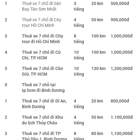
1
Thuê xe 7 chổ đi Sân
3
20 km
500,000đ
Bay Tân Sơn Nhất
tiếng
2
Thuê xe 7 chổ đi City
4
50 km
900,000đ
tour Hồ Chí Minh
tiếng
3
Thuê xe 7 chổ đi City
8
100 km
1,000,000đ
tour đi Hồ Chí Minh
tiếng
4
Thuê xe 7 chổ đi Củ
10
100 km
1,000,000đ
Chi, TP. HCM
tiếng
5
Thuê xe 7 chổ đi Cần
10
130 km
1,200,000đ
Giờ, TP. HCM
tiếng
II
Thuê xe 7 chỗ tại
tp.hcm đi Bình Dương
1
Thuê xe 7 chổ đi Dĩ An,
4
20 km
800,000đ
Bình Dương
tiếng
2
Thuê xe 7 chổ đi Khu
4
50 km
1.100,000đ
du lịch Thủy Châu
tiếng
3
Thuê xe 7 chổ đi TP
8
80 km
1,100,000đ
Thủ Dầu 1, Bình Dương
tiếng