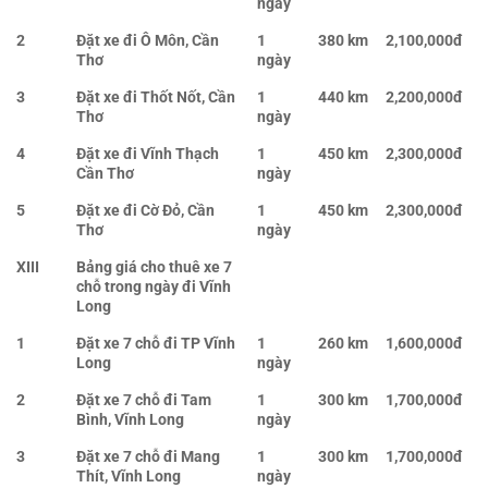
ngày
2
Đặt xe đi Ô Môn, Cần
1
380 km
2,100,000đ
Thơ
ngày
3
Đặt xe đi Thốt Nốt, Cần
1
440 km
2,200,000đ
Thơ
ngày
4
Đặt xe đi Vĩnh Thạch
1
450 km
2,300,000đ
Cần Thơ
ngày
5
Đặt xe đi Cờ Đỏ, Cần
1
450 km
2,300,000đ
Thơ
ngày
XIII
Bảng giá cho thuê xe 7
chỗ trong ngày đi Vĩnh
Long
1
Đặt xe 7 chỗ đi TP Vĩnh
1
260 km
1,600,000đ
Long
ngày
2
Đặt xe 7 chỗ đi Tam
1
300 km
1,700,000đ
Bình, Vĩnh Long
ngày
3
Đặt xe 7 chỗ đi Mang
1
300 km
1,700,000đ
Thít, Vĩnh Long
ngày